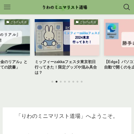
ごきげん生活
ごきげん生活
お金のリアル』と
ミッフィーzakkaフェスタ東京初日
【Edge】パソ
っての読書」
行ってきた！限定グッズや混み具合
自動で開くのを
は？
「りわのミニマリスト道場」へようこそ。